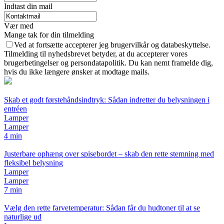
Indtast din mail
Vær med
Mange tak for din tilmelding
Ved at fortsætte accepterer jeg brugervilkår og databeskyttelse.
Tilmelding til nyhedsbrevet betyder, at du accepterer vores
brugerbetingelser og persondatapolitik. Du kan nemt framelde dig,
hvis du ikke længere ønsker at modtage mails.
Skab et godt førstehåndsindtryk: Sådan indretter du belysningen i
entréen
Lamper
Lamper
4 min
Justerbare ophæng over spisebordet – skab den rette stemning med
fleksibel belysning
Lamper
Lamper
7 min
Vælg den rette farvetemperatur: Sådan får du hudtoner til at se
naturlige ud