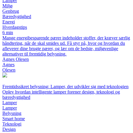
Lamper
Miljø
Genbrug
Bæredygtighed
Energi
Hverdagstips
6 min
Mange energibesparende pærer indeholder stoffer, der kræver særlig
håndtering, når de skal smides ud. Få styr på, hvor og hvordan du
afleverer dine brugte pærer, og lær om de bedste, miljøvenlige
alternativer til fremtidig belysning.
Agnes Olesen
Agnes
Olesen
Fremtidssikret belysning: Lamper, der udvikler sig med teknologien
Oplev hvordan intelligente lamper forener design, teknologi og
bæredygtighed
Lamper
Lamper
Belysning
Smart home
Teknologi
Design