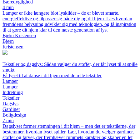
Bæredygtighed
4 min
Lamper er ikke længere blot lyskilder – de er blevet smarte,
energieffektive og tilpasser sig både dig og dit hjem. Læs hvordan
fremtidens belysning udvikler sig med teknologien, og få inspiration
til at gøre dit hjem klar til den næste generation af lys.
Bjørn Kristensen
Bjørn
Kristensen
Tekstiler og dagslys: Sådan vælger du stoffer, der får lyset til at spille
smukt
Få lyset til at danse i dit hjem med de rette tekstiler
Lamper
Lamper
Indretning
Tekstiler
Dagslys
Gardiner
Boligdesign
7 min
Dagslyset former stemningen i dit hjem – men det er tekstilerne, der
bestemmer, hvordan lyset spiller. Lær, hvordan du vælger gardiner,
stoffer og farver, der fremhæver rummets karakter og skaber en let