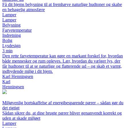
Få dit hjems belysning til at fremhæve naturlige hudtoner og skabe
en behagelig atmosfære
Lamper
Lamper
Belysning
Farvetemperatur
Indretning
Bolig
Lysdesign
3 min
Den rette farvetemperatur kan gøre en markant forskel for, hvordan
både mennesker og rum opleves. Lær, hvordan du vælger lys, der
får hudtoner til at se naturlige og flatterende ud – og skab et varmt,
indbydende miljø i dit hjem.
Karl Henningsen
Karl
Henningsen
Miljøvenlig bortskaffelse af energibesparende pærer – sådan gør du
det rigtigt
Sådan sikrer du, at dine brugte pærer bliver genanvendt korrekt og
uden at skade miljøet
Lamper