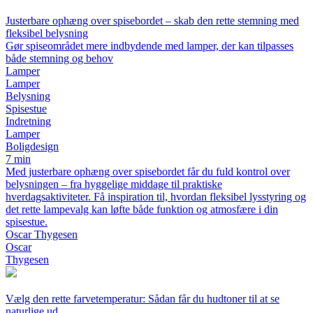
Justerbare ophæng over spisebordet – skab den rette stemning med
fleksibel belysning
Gør spiseområdet mere indbydende med lamper, der kan tilpasses
både stemning og behov
Lamper
Lamper
Belysning
Spisestue
Indretning
Lamper
Boligdesign
7 min
Med justerbare ophæng over spisebordet får du fuld kontrol over
belysningen – fra hyggelige middage til praktiske
hverdagsaktiviteter. Få inspiration til, hvordan fleksibel lysstyring og
det rette lampevalg kan løfte både funktion og atmosfære i din
spisestue.
Oscar Thygesen
Oscar
Thygesen
Vælg den rette farvetemperatur: Sådan får du hudtoner til at se
naturlige ud