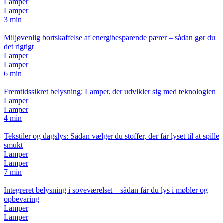
Lamper
Lamper
3 min
Miljøvenlig bortskaffelse af energibesparende pærer – sådan gør du
det rigtigt
Lamper
Lamper
6 min
Fremtidssikret belysning: Lamper, der udvikler sig med teknologien
Lamper
Lamper
4 min
Tekstiler og dagslys: Sådan vælger du stoffer, der får lyset til at spille
smukt
Lamper
Lamper
7 min
Integreret belysning i soveværelset – sådan får du lys i møbler og
opbevaring
Lamper
Lamper