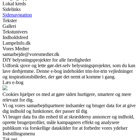
Lokal kreds
Sidelinks
Sidenavigation
Tekster
Galleri
Tekstunivers
Indholdsfeed
LampeInfo.dk
Vores Medier
samarbejde@voresmedier.dk
DIY belysningsprojekter for alle færdigheder
Udforsk sjove og lette gør-det-selv belysningsprojekter, som du kan
lave derhjemme. Denne e-bog indeholder trin-for-trin vejledninger
og inspirationsbilleder, der gør det nemt at komme i gang.
Læs e-bog
Cookies hjælper os med at gøre siden hurtigere, smartere og mere
relevant for dig.
Vi og vores samarbejdspartnere indsamler og bruger data for at give
dig indhold og funktioner, der passer til dig
Vi bruger data fra din enhed til at skræddersy annoncer og indhold,
oprette brugerprofiler, måle kampagners effekt og analysere
publikum via forskellige datakilder for at forbedre vores ydelser
Indstillingsmenu
Tak nej