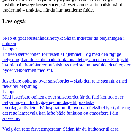
installere
bevægelsessensorer
, så lyset tænder automatisk, når du
træder ind – praktisk, når du har hænderne fulde.
Læs også:
Skab et godt førstehåndsindtryk: Sådan indretter du belysningen i
entréen
Lamper
Entréen sætter tonen for resten af hjemmet – og med den rigtige
belysning kan du skabe både funktionalitet og atmosfære. Få tips til,
hvordan du kombinerer praktisk lys med stemningsfulde detaljer, der
byder velkommen med stil.
Justerbare ophæng over spisebordet – skab den rette stemning med
fleksibel belysning
Lamper
Med justerbare ophæng over spisebordet får du fuld kontrol over
belysningen – fra hyggelige middage til praktiske
hverdagsaktiviteter. Få inspiration til, hvordan fleksibel lysstyring og
det rette lampevalg kan løfte både funktion og atmosfære i din
spisestue.
Vælg den rette farvetemperatur: Sådan får du hudtoner til at se