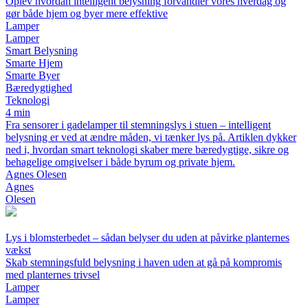
Oplev hvordan intelligent belysning forvandler vores hverdag og
gør både hjem og byer mere effektive
Lamper
Lamper
Smart Belysning
Smarte Hjem
Smarte Byer
Bæredygtighed
Teknologi
4 min
Fra sensorer i gadelamper til stemningslys i stuen – intelligent
belysning er ved at ændre måden, vi tænker lys på. Artiklen dykker
ned i, hvordan smart teknologi skaber mere bæredygtige, sikre og
behagelige omgivelser i både byrum og private hjem.
Agnes Olesen
Agnes
Olesen
Lys i blomsterbedet – sådan belyser du uden at påvirke planternes
vækst
Skab stemningsfuld belysning i haven uden at gå på kompromis
med planternes trivsel
Lamper
Lamper