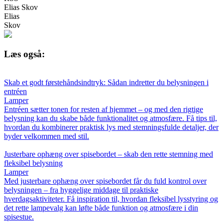
Elias Skov
Elias
Skov
Læs også:
Skab et godt førstehåndsindtryk: Sådan indretter du belysningen i
entréen
Lamper
Entréen sætter tonen for resten af hjemmet – og med den rigtige
belysning kan du skabe både funktionalitet og atmosfære. Få tips til,
hvordan du kombinerer praktisk lys med stemningsfulde detaljer, der
byder velkommen med stil.
Justerbare ophæng over spisebordet – skab den rette stemning med
fleksibel belysning
Lamper
Med justerbare ophæng over spisebordet får du fuld kontrol over
belysningen – fra hyggelige middage til praktiske
hverdagsaktiviteter. Få inspiration til, hvordan fleksibel lysstyring og
det rette lampevalg kan løfte både funktion og atmosfære i din
spisestue.