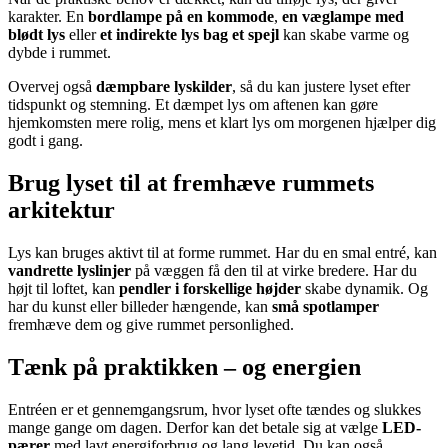
karakter. En
bordlampe på en kommode
,
en væglampe med
blødt lys
eller
et indirekte lys bag et spejl
kan skabe varme og
dybde i rummet.
Overvej også
dæmpbare lyskilder
, så du kan justere lyset efter
tidspunkt og stemning. Et dæmpet lys om aftenen kan gøre
hjemkomsten mere rolig, mens et klart lys om morgenen hjælper dig
godt i gang.
Brug lyset til at fremhæve rummets
arkitektur
Lys kan bruges aktivt til at forme rummet. Har du en smal entré, kan
vandrette lyslinjer
på væggen få den til at virke bredere. Har du
højt til loftet, kan
pendler i forskellige højder
skabe dynamik. Og
har du kunst eller billeder hængende, kan
små spotlamper
fremhæve dem og give rummet personlighed.
Tænk på praktikken – og energien
Entréen er et gennemgangsrum, hvor lyset ofte tændes og slukkes
mange gange om dagen. Derfor kan det betale sig at vælge
LED-
pærer
med lavt energiforbrug og lang levetid. Du kan også