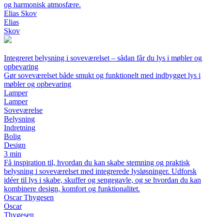
og harmonisk atmosfære.
Elias Skov
Elias
Skov
Integreret belysning i soveværelset – sådan får du lys i møbler og
opbevaring
Gør soveværelset både smukt og funktionelt med indbygget lys i
møbler og opbevaring
Lamper
Lamper
Soveværelse
Belysning
Indretning
Bolig
Design
3 min
Få inspiration til, hvordan du kan skabe stemning og praktisk
belysning i soveværelset med integrerede lysløsninger. Udforsk
idéer til lys i skabe, skuffer og sengegavle, og se hvordan du kan
kombinere design, komfort og funktionalitet.
Oscar Thygesen
Oscar
Thygesen