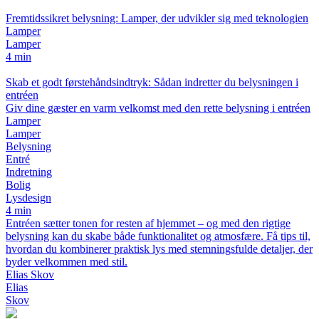
Fremtidssikret belysning: Lamper, der udvikler sig med teknologien
Lamper
Lamper
4 min
Skab et godt førstehåndsindtryk: Sådan indretter du belysningen i
entréen
Giv dine gæster en varm velkomst med den rette belysning i entréen
Lamper
Lamper
Belysning
Entré
Indretning
Bolig
Lysdesign
4 min
Entréen sætter tonen for resten af hjemmet – og med den rigtige
belysning kan du skabe både funktionalitet og atmosfære. Få tips til,
hvordan du kombinerer praktisk lys med stemningsfulde detaljer, der
byder velkommen med stil.
Elias Skov
Elias
Skov