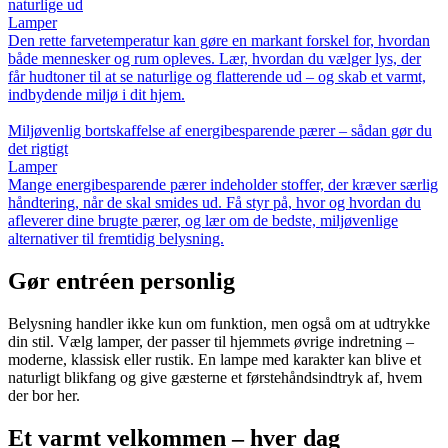
naturlige ud
Lamper
Den rette farvetemperatur kan gøre en markant forskel for, hvordan
både mennesker og rum opleves. Lær, hvordan du vælger lys, der
får hudtoner til at se naturlige og flatterende ud – og skab et varmt,
indbydende miljø i dit hjem.
Miljøvenlig bortskaffelse af energibesparende pærer – sådan gør du
det rigtigt
Lamper
Mange energibesparende pærer indeholder stoffer, der kræver særlig
håndtering, når de skal smides ud. Få styr på, hvor og hvordan du
afleverer dine brugte pærer, og lær om de bedste, miljøvenlige
alternativer til fremtidig belysning.
Gør entréen personlig
Belysning handler ikke kun om funktion, men også om at udtrykke
din stil. Vælg lamper, der passer til hjemmets øvrige indretning –
moderne, klassisk eller rustik. En lampe med karakter kan blive et
naturligt blikfang og give gæsterne et førstehåndsindtryk af, hvem
der bor her.
Et varmt velkommen – hver dag