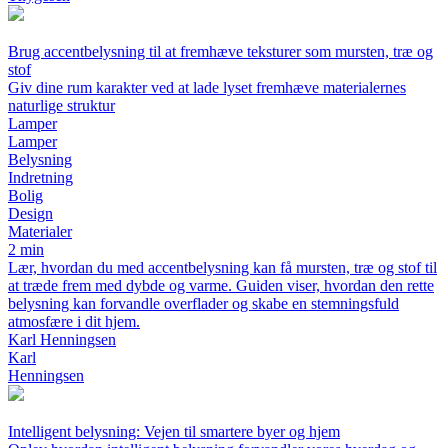
Brug accentbelysning til at fremhæve teksturer som mursten, træ og
stof
Giv dine rum karakter ved at lade lyset fremhæve materialernes
naturlige struktur
Lamper
Lamper
Belysning
Indretning
Bolig
Design
Materialer
2 min
Lær, hvordan du med accentbelysning kan få mursten, træ og stof til
at træde frem med dybde og varme. Guiden viser, hvordan den rette
belysning kan forvandle overflader og skabe en stemningsfuld
atmosfære i dit hjem.
Karl Henningsen
Karl
Henningsen
Intelligent belysning: Vejen til smartere byer og hjem