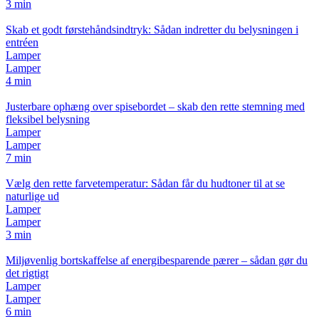
3 min
Skab et godt førstehåndsindtryk: Sådan indretter du belysningen i
entréen
Lamper
Lamper
4 min
Justerbare ophæng over spisebordet – skab den rette stemning med
fleksibel belysning
Lamper
Lamper
7 min
Vælg den rette farvetemperatur: Sådan får du hudtoner til at se
naturlige ud
Lamper
Lamper
3 min
Miljøvenlig bortskaffelse af energibesparende pærer – sådan gør du
det rigtigt
Lamper
Lamper
6 min