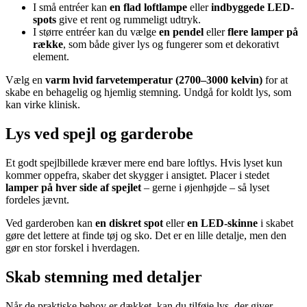
I små entréer kan
en flad loftlampe
eller
indbyggede LED-
spots
give et rent og rummeligt udtryk.
I større entréer kan du vælge
en pendel
eller
flere lamper på
række
, som både giver lys og fungerer som et dekorativt
element.
Vælg en
varm hvid farvetemperatur (2700–3000 kelvin)
for at
skabe en behagelig og hjemlig stemning. Undgå for koldt lys, som
kan virke klinisk.
Lys ved spejl og garderobe
Et godt spejlbillede kræver mere end bare loftlys. Hvis lyset kun
kommer oppefra, skaber det skygger i ansigtet. Placer i stedet
lamper på hver side af spejlet
– gerne i øjenhøjde – så lyset
fordeles jævnt.
Ved garderoben kan
en diskret spot
eller
en LED-skinne
i skabet
gøre det lettere at finde tøj og sko. Det er en lille detalje, men den
gør en stor forskel i hverdagen.
Skab stemning med detaljer
Når de praktiske behov er dækket, kan du tilføje lys, der giver