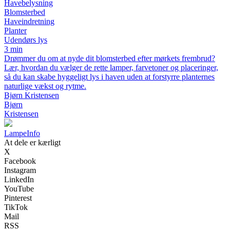
Havebelysning
Blomsterbed
Haveindretning
Planter
Udendørs lys
3 min
Drømmer du om at nyde dit blomsterbed efter mørkets frembrud?
Lær, hvordan du vælger de rette lamper, farvetoner og placeringer,
så du kan skabe hyggeligt lys i haven uden at forstyrre planternes
naturlige vækst og rytme.
Bjørn Kristensen
Bjørn
Kristensen
Lampe
Info
At dele er kærligt
X
Facebook
Instagram
LinkedIn
YouTube
Pinterest
TikTok
Mail
RSS